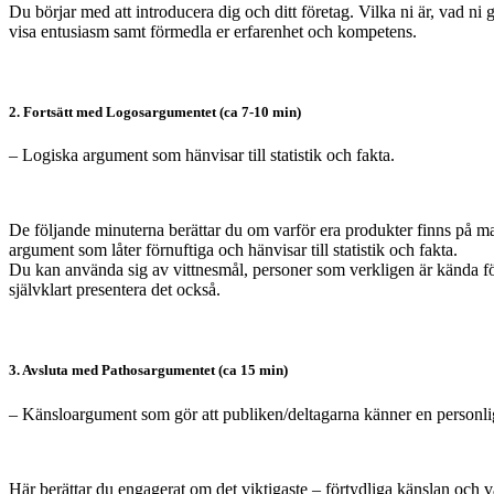
Du börjar med att introducera dig och ditt företag. Vilka ni är, vad ni
visa entusiasm samt förmedla er erfarenhet och kompetens.
2. Fortsätt med Logosargumentet (ca 7-10 min)
– Logiska argument som hänvisar till statistik och fakta.
De följande minuterna berättar du om varför era produkter finns på 
argument som låter förnuftiga och hänvisar till statistik och fakta.
Du kan använda sig av vittnesmål, personer som verkligen är kända för 
självklart presentera det också.
3. Avsluta med Pathosargumentet (ca 15 min)
– Känsloargument som gör att publiken/deltagarna känner en personl
Här berättar du engagerat om det viktigaste – förtydliga känslan och v