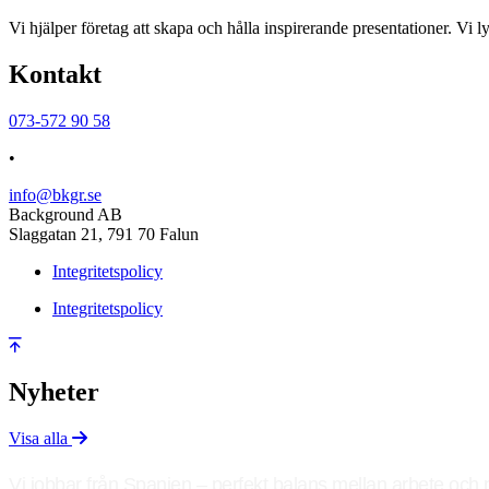
Vi hjälper företag att skapa och hålla inspirerande presentationer. Vi ly
Kontakt
073-572 90 58
•
info@bkgr.se
Background AB
Slaggatan 21, 791 70 Falun
Integritetspolicy
Integritetspolicy
Nyheter
Visa alla
Vi jobbar från Spanien – perfekt balans mellan arbete och 