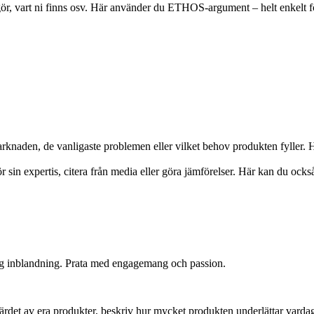
 gör, vart ni finns osv. Här använder du ETHOS-argument – helt enkelt fö
marknaden, de vanligaste problemen eller vilket behov produkten fyll
sin expertis, citera från media eller göra jämförelser. Här kan du också
ig inblandning. Prata med engagemang och passion.
ärdet av era produkter, beskriv hur mycket produkten underlättar vardage