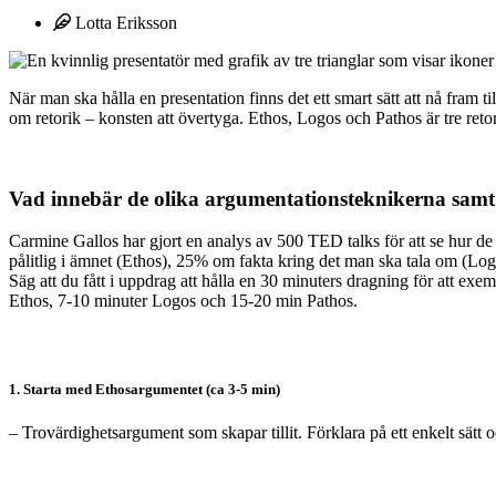
Lotta Eriksson
När man ska hålla en presentation finns det ett smart sätt att nå fra
om retorik – konsten att övertyga. Ethos, Logos och Pathos är tre ret
Vad innebär de olika argumentationsteknikerna sam
Carmine Gallos har gjort en analys av 500 TED talks för att se hur de
pålitlig i ämnet (Ethos), 25% om fakta kring det man ska tala om (Lo
Säg att du fått i uppdrag att hålla en 30 minuters dragning för att exem
Ethos, 7-10 minuter Logos och 15-20 min Pathos.
1. Starta med Ethosargumentet (ca 3-5 min)
– Trovärdighetsargument som skapar tillit. Förklara på ett enkelt sätt 