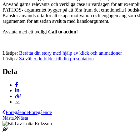
Använd gärna relevanta och verkliga case ur vardagen för att exemplif
PATHOS- argumentet bygger på att föra fram det emotionella i budskape
Känslor används ofta för att skapa motivation och engagemang som ska le
argumenten för att sedan avsluta med känsloargument.
Avsluta med ett tydligt
Call to action!
Lästips:
Berätta din story med hjälp av klick och animationer
Lästips:
Så väljer du bilder till din presentation
Dela
Föregående
Föregående
Nästa
Nästa