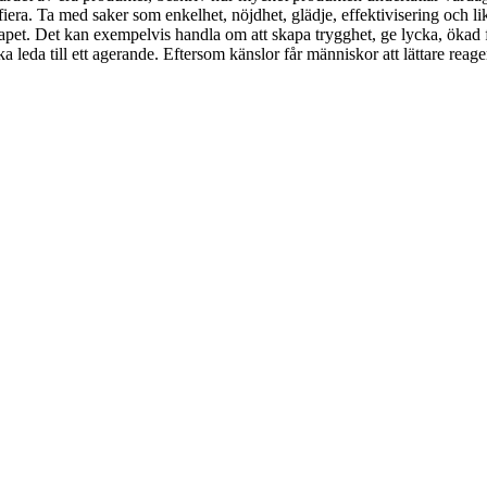
iera. Ta med saker som enkelhet, nöjdhet, glädje, effektivisering och l
t. Det kan exempelvis handla om att skapa trygghet, ge lycka, ökad frih
da till ett agerande. Eftersom känslor får människor att lättare reagera