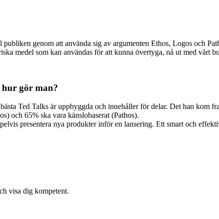
m till publiken genom att använda sig av argumenten Ethos, Logos och Pa
oriska medel som kan användas för att kunna övertyga, nå ut med vårt bu
t hur gör man?
 bästa Ted Talks är uppbyggda och innehåller för delar. Det han kom fra
gos) och 65% ska vara känslobaserat (Pathos).
pelvis presentera nya produkter inför en lansering. Ett smart och effektiv
och visa dig kompetent.