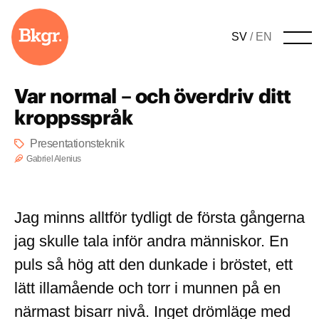
Hem
Presentationer
SV
/
EN
Ope
Contentproduktion
Utbildningar
Var normal – och överdriv ditt
Kundcase
kroppsspråk
Blogg
Presentationsteknik
Gabriel Alenius
Kontakt
Jag minns alltför tydligt de första gångerna
jag skulle tala inför andra människor. En
puls så hög att den dunkade i bröstet, ett
lätt illamående och torr i munnen på en
närmast bisarr nivå. Inget drömläge med