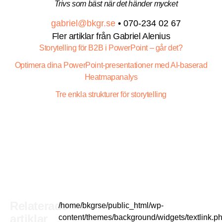
Trivs som bäst när det händer mycket
gabriel@bkgr.se
• 070-234 02 67
Fler artiklar från Gabriel Alenius
Storytelling för B2B i PowerPoint – går det?
Optimera dina PowerPoint-presentationer med AI-baserad
Heatmapanalys
Tre enkla strukturer för storytelling
Relaterade
/home/bkgrse/public_html/wp-
artiklar
content/themes/background/widgets/textlink.p