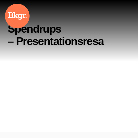
Hem
Presentationer
Spendrups
Contentproduktion
Utbildningar
– Presentationsresa
Kundcase
Blogg
Kontakt