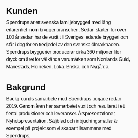
Kunden
Spendrups är
ett svenska familjebryggeri
med lång
erfarenhet inom bryggeribranschen. Sedan starten för över
100 år sedan har de vuxit till Sveriges ledande bryggeri och
står i dag för en tredjedel av den svenska
ölmarknaden
.
Spendrups bryggerier producerar cirka 360 miljoner liter
dryck om året för välkända varumärken som Norrlands Guld,
Mariestads, Heineken, Loka,
Briska
,
och
Nygårda
.
Bakgrund
Backgrounds
samarbete
med Spendrups började
redan
2019. Genom åren har
samarbetet
vuxit och resulterat i ett
flertal produktioner och leveranser. Årspresentationer,
Nyhetspresentation
, Säljblad och inbjudningsmallar är
exempel på projekt som vi skapar tillsammans med
Spendrups.