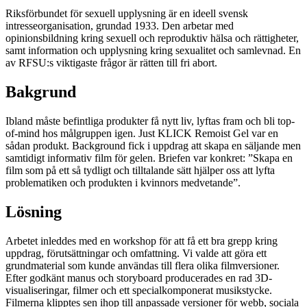
Riksförbundet för sexuell upplysning är en ideell svensk
intresseorganisation, grundad 1933. Den arbetar med
opinionsbildning kring sexuell och reproduktiv hälsa och rättigheter,
samt information och upplysning kring sexualitet och samlevnad. En
av RFSU:s viktigaste frågor är rätten till fri abort.
Bakgrund
Ibland måste befintliga produkter få nytt liv, lyftas fram och bli top-
of-mind hos målgruppen igen. Just KLICK Remoist Gel var en
sådan produkt. Background fick i uppdrag att skapa en säljande men
samtidigt informativ film för gelen. Briefen var konkret: ”Skapa en
film som på ett så tydligt och tilltalande sätt hjälper oss att lyfta
problematiken och produkten i kvinnors medvetande”.
Lösning
Arbetet inleddes med en workshop för att få ett bra grepp kring
uppdrag, förutsättningar och omfattning. Vi valde att göra ett
grundmaterial som kunde användas till flera olika filmversioner.
Efter godkänt manus och storyboard producerades en rad 3D-
visualiseringar, filmer och ett specialkomponerat musikstycke.
Filmerna klipptes sen ihop till anpassade versioner för webb, sociala