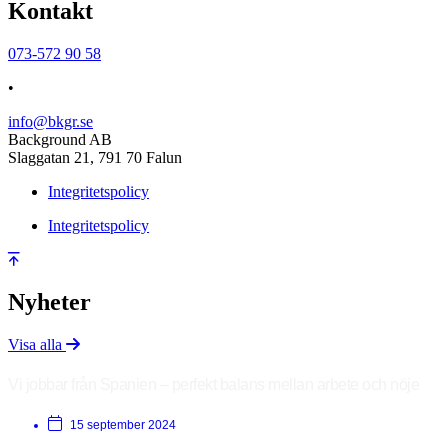
Kontakt
073-572 90 58
•
info@bkgr.se
Background AB
Slaggatan 21, 791 70 Falun
Integritetspolicy
Integritetspolicy
Nyheter
Visa alla
Vi jobbar från Spanien – perfekt balans mellan arbete och nöje
15 september 2024