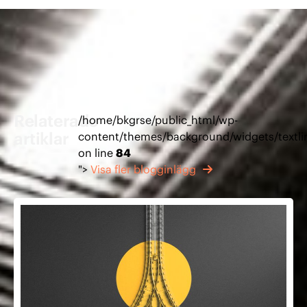
Relaterade
/home/bkgrse/public_html/wp-
artiklar
content/themes/background/widgets/textli
on line
84
">
Visa fler blogginlägg