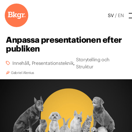
Hem
Presentationer
SV
/
EN
Contentproduktion
Utbildningar
Anpassa presentationen efter
Kundcase
publiken
Blogg
Storytelling och
Innehåll
,
Presentationsteknik
,
Kontakt
Struktur
Gabriel Alenius