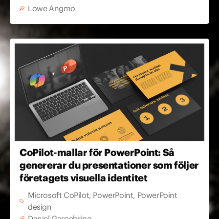
Lowe Angmo
CoPilot-mallar för PowerPoint: Så
genererar du presentationer som följer
företagets visuella identitet
Microsoft CoPilot
,
PowerPoint
,
PowerPoint
design
Daniel Garpebring